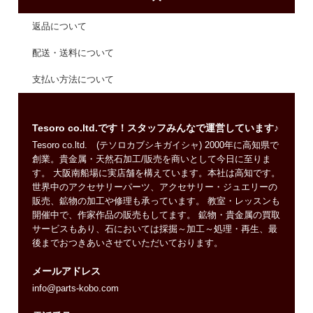
返品について
配送・送料について
支払い方法について
Tesoro co.ltd.です！スタッフみんなで運営しています♪
Tesoro co.ltd. (テソロカブシキガイシャ) 2000年に高知県で
創業。貴金属・天然石加工/販売を商いとして今日に至りま
す。 大阪南船場に実店舗を構えています。本社は高知です。
世界中のアクセサリーパーツ、アクセサリー・ジュエリーの
販売、鉱物の加工や修理も承っています。 教室・レッスンも
開催中で、作家作品の販売もしてます。 鉱物・貴金属の買取
サービスもあり、石においては採掘～加工～処理・再生、最
後までおつきあいさせていただいております。
メールアドレス
info@parts-kobo.com