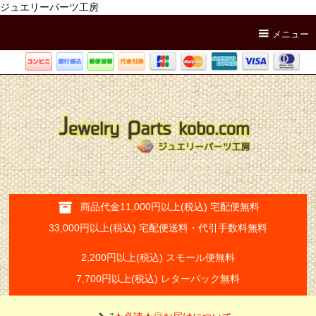
ジュエリーパーツ工房
メニュー
商品代金11,000円以上(税込) 宅配便無料
33,000円以上(税込) 宅配便送料・代引手数料無料
2,200円以上(税込) スモール便無料
7,700円以上(税込) レターパック無料