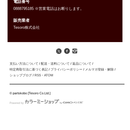
電話番号
0888795185 ※営業電話はお断りします。
販売業者
Tesoro株式会社
支払い方法について
/
配送・送料について
/
返品について
/
特定商取引法に基づく表記
/
プライバシーポリシー
/
メルマガ登録・解除
/
ショップブログ
/
RSS
・
ATOM
© partskobo [Tesoro Co.Ltd.]
Powered by