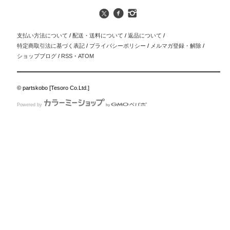
支払い方法について
/
配送・送料について
/
返品について
/
特定商取引法に基づく表記
/
プライバシーポリシー
/
メルマガ登録・解除
/
ショップブログ
/
RSS
・
ATOM
© partskobo [Tesoro Co.Ltd.]
Powered by