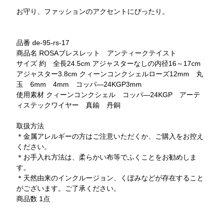
お守り、ファッションのアクセントにぴったり。
品番 de-95-rs-17
商品名 ROSAブレスレット アンティークテイスト
サイズ 約 全長24.5cm アジャスターなしの内径16～17cm
アジャスター3.8cm クィーンコンクシェルローズ12mm 丸
玉 6mm 4mm コッパ―24KGP3mm
使用素材 クィーンコンクシェル コッパ―24KGP アーテ
ィステックワイヤー 真鍮 丹銅
取扱方法
＊金属アレルギーの方はご注意いただくか、ご購入をお控え
ください。
＊お手入れ方法は、柔らかい布等でふくことをお勧めしま
す。
＊天然由来のインクルージョン、くぼみなどが存在すること
がございます。ご了承ください。
商品数 1点