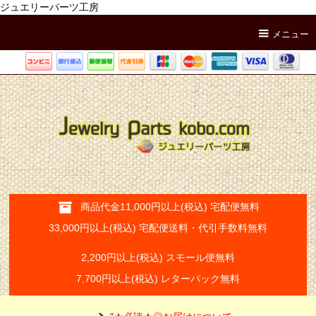
ジュエリーパーツ工房
メニュー
商品代金11,000円以上(税込) 宅配便無料
33,000円以上(税込) 宅配便送料・代引手数料無料
2,200円以上(税込) スモール便無料
7,700円以上(税込) レターパック無料