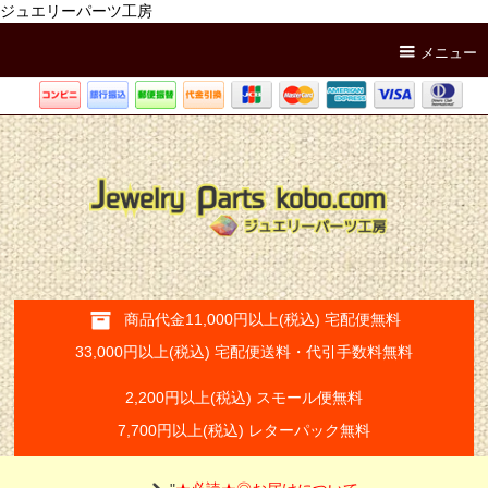
ジュエリーパーツ工房
メニュー
商品代金11,000円以上(税込) 宅配便無料
33,000円以上(税込) 宅配便送料・代引手数料無料
2,200円以上(税込) スモール便無料
7,700円以上(税込) レターパック無料