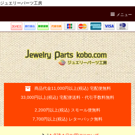
ジュエリーパーツ工房
メニュー
商品代金11,000円以上(税込) 宅配便無料
33,000円以上(税込) 宅配便送料・代引手数料無料
2,200円以上(税込) スモール便無料
7,700円以上(税込) レターパック無料