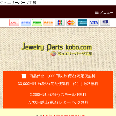
ジュエリーパーツ工房
メニュー
商品代金11,000円以上(税込) 宅配便無料
33,000円以上(税込) 宅配便送料・代引手数料無料
2,200円以上(税込) スモール便無料
7,700円以上(税込) レターパック無料