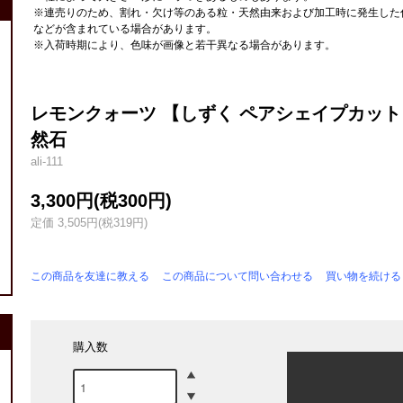
※連売りのため、割れ・欠け等のある粒・天然由来および加工時に発生した
などが含まれている場合があります。
※入荷時期により、色味が画像と若干異なる場合があります。
レモンクォーツ 【しずく ペアシェイプカット ビー
然石
ali-111
3,300円(税300円)
定価 3,505円(税319円)
この商品を友達に教える
この商品について問い合わせる
買い物を続ける
購入数