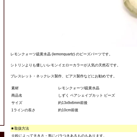
レモンクォーツ硫黄水晶 (lemonquartz) のビーズパーツです。
シトリンよりも優しいレモンイエローカラーが人気の天然石です。
ブレスレット・ネックレス製作、ピアス製作などにお勧めです。
素材
レモンクォーツ/硫黄水晶
商品名
しずく ペアシェイプカット ビーズ
サイズ
約13x9x6mm前後
1ラインの長さ
約10cm前後
■ 取扱方法
※粒によって大きさ・形にバラつきあるものもあります。