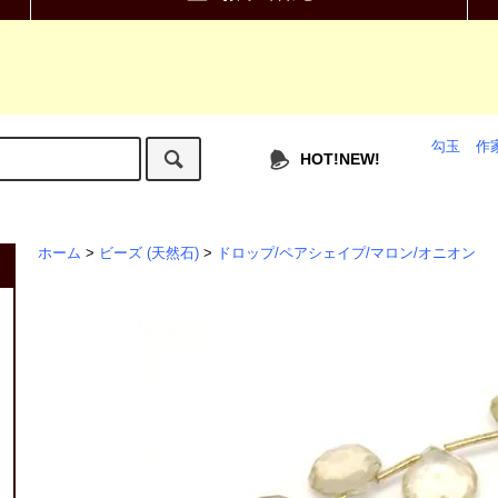
勾玉
作
HOT!NEW!
ホーム
>
ビーズ (天然石)
>
ドロップ/ペアシェイプ/マロン/オニオン