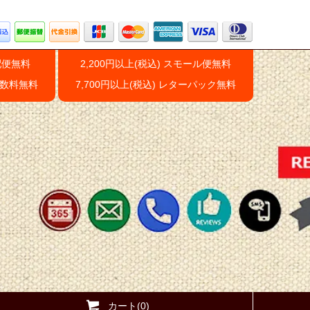
配便無料
2,200円以上(税込) スモール便無料
手数料無料
7,700円以上(税込) レターパック無料
カート(0)