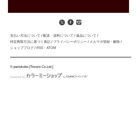
支払い方法について
/
配送・送料について
/
返品について
/
特定商取引法に基づく表記
/
プライバシーポリシー
/
メルマガ登録・解除
/
ショップブログ
/
RSS
・
ATOM
© partskobo [Tesoro Co.Ltd.]
Powered by