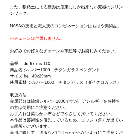
また、銀粘土による整形は鬼束にしか出来ない究極のシリン
ジワーク。
NASAの技術と職人技のコンビネーションはもはや美術品。
※チェーンは付属しません。
お好みでお好きなチェーンや革紐等でお楽しみください。
品番 de-67-ms-110
商品名 シルバー1000 チタンガラスペンダント
サイズ 約 49x29mm
使用素材 シルバー1000、チタンガラス（ダイクロガラス）
取扱方法
金属部分は純銀シルバー1000ですが、アレルギーをお持ち
の方は使用にご注意ください。
お手入れは柔らかい布などでやさしく拭いてください。
本作品は芸術性を優先しているため、エッジ（角）が出てい
る箇所がございます。
着用に際して、洋服などに引っかからないようにご注意くだ