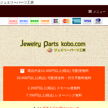
ジュエリーパーツ工房
メニュー
商品代金11,000円以上(税込) 宅配便無料
33,000円以上(税込) 宅配便送料・代引手数料無料
2,200円以上(税込) スモール便無料
7,700円以上(税込) レターパック無料