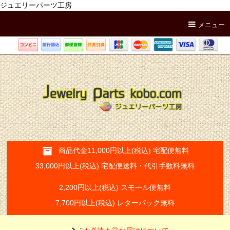
ジュエリーパーツ工房
メニュー
商品代金11,000円以上(税込) 宅配便無料
33,000円以上(税込) 宅配便送料・代引手数料無料
2,200円以上(税込) スモール便無料
7,700円以上(税込) レターパック無料