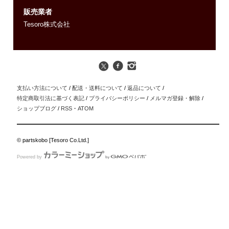
販売業者
Tesoro株式会社
支払い方法について
/
配送・送料について
/
返品について
/
特定商取引法に基づく表記
/
プライバシーポリシー
/
メルマガ登録・解除
/
ショップブログ
/
RSS
・
ATOM
© partskobo [Tesoro Co.Ltd.]
Powered by