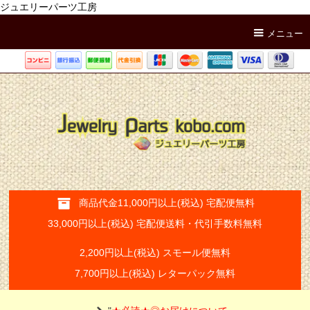
ジュエリーパーツ工房
メニュー
商品代金11,000円以上(税込) 宅配便無料
33,000円以上(税込) 宅配便送料・代引手数料無料
2,200円以上(税込) スモール便無料
7,700円以上(税込) レターパック無料