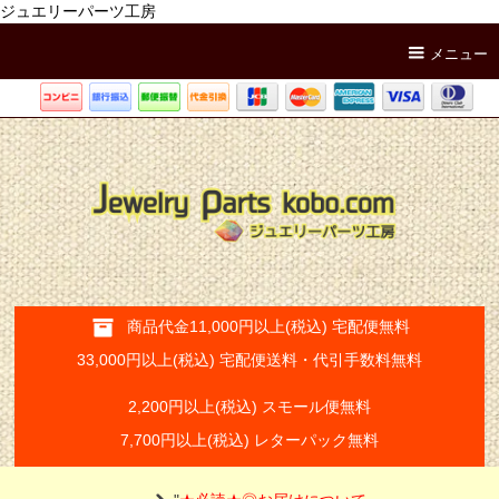
ジュエリーパーツ工房
メニュー
商品代金11,000円以上(税込) 宅配便無料
33,000円以上(税込) 宅配便送料・代引手数料無料
2,200円以上(税込) スモール便無料
7,700円以上(税込) レターパック無料