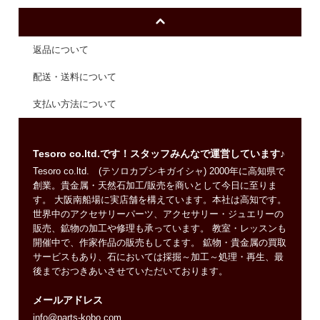
返品について
配送・送料について
支払い方法について
Tesoro co.ltd.です！スタッフみんなで運営しています♪
Tesoro co.ltd. (テソロカブシキガイシャ) 2000年に高知県で
創業。貴金属・天然石加工/販売を商いとして今日に至りま
す。 大阪南船場に実店舗を構えています。本社は高知です。
世界中のアクセサリーパーツ、アクセサリー・ジュエリーの
販売、鉱物の加工や修理も承っています。 教室・レッスンも
開催中で、作家作品の販売もしてます。 鉱物・貴金属の買取
サービスもあり、石においては採掘～加工～処理・再生、最
後までおつきあいさせていただいております。
メールアドレス
info@parts-kobo.com