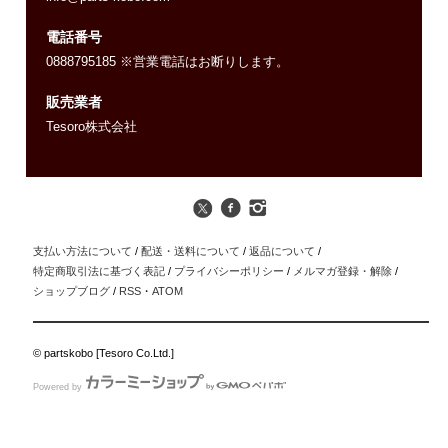
電話番号
0888795185 ※営業電話はお断りします。
販売業者
Tesoro株式会社
支払い方法について
/
配送・送料について
/
返品について
/
特定商取引法に基づく表記
/
プライバシーポリシー
/
メルマガ登録・解除
/
ショップブログ
/
RSS
・
ATOM
© partskobo [Tesoro Co.Ltd.]
Powered by