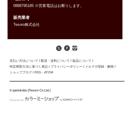
0888795185 ※営業電話はお断りします。
販売業者
Tesoro株式会社
支払い方法について
/
配送・送料について
/
返品について
/
特定商取引法に基づく表記
/
プライバシーポリシー
/
メルマガ登録・解除
/
ショップブログ
/
RSS
・
ATOM
© partskobo [Tesoro Co.Ltd.]
Powered by