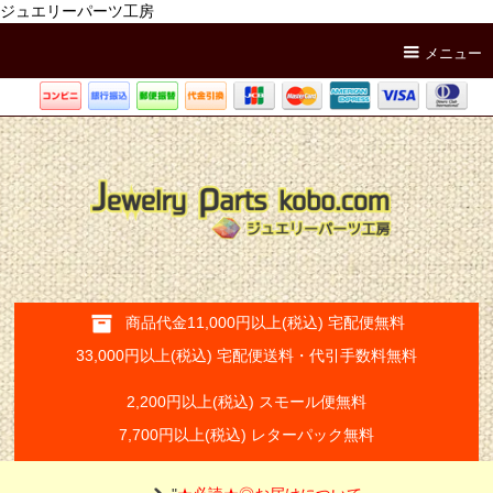
ジュエリーパーツ工房
メニュー
商品代金11,000円以上(税込) 宅配便無料
33,000円以上(税込) 宅配便送料・代引手数料無料
2,200円以上(税込) スモール便無料
7,700円以上(税込) レターパック無料