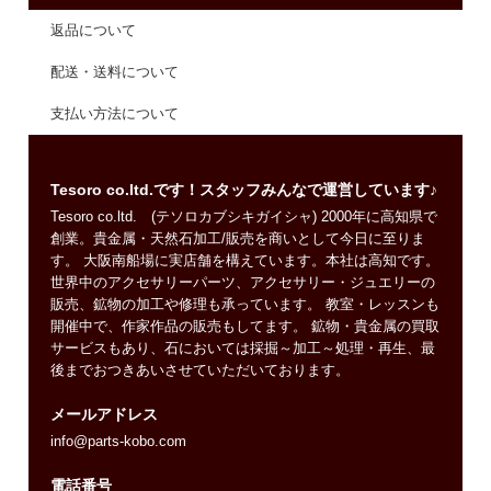
返品について
配送・送料について
支払い方法について
Tesoro co.ltd.です！スタッフみんなで運営しています♪
Tesoro co.ltd. (テソロカブシキガイシャ) 2000年に高知県で
創業。貴金属・天然石加工/販売を商いとして今日に至りま
す。 大阪南船場に実店舗を構えています。本社は高知です。
世界中のアクセサリーパーツ、アクセサリー・ジュエリーの
販売、鉱物の加工や修理も承っています。 教室・レッスンも
開催中で、作家作品の販売もしてます。 鉱物・貴金属の買取
サービスもあり、石においては採掘～加工～処理・再生、最
後までおつきあいさせていただいております。
メールアドレス
info@parts-kobo.com
電話番号