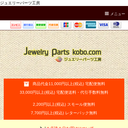
ジュエリーパーツ工房
メニュー
商品代金11,000円以上(税込) 宅配便無料
33,000円以上(税込) 宅配便送料・代引手数料無料
2,200円以上(税込) スモール便無料
7,700円以上(税込) レターパック無料