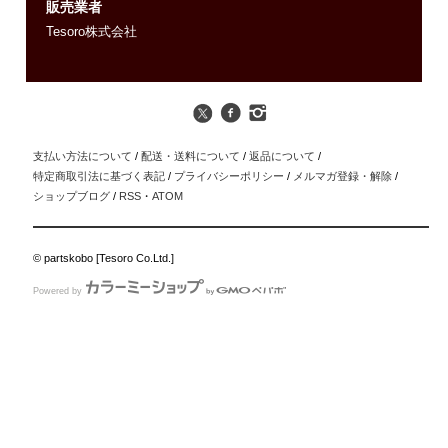
販売業者
Tesoro株式会社
支払い方法について
/
配送・送料について
/
返品について
/
特定商取引法に基づく表記
/
プライバシーポリシー
/
メルマガ登録・解除
/
ショップブログ
/
RSS
・
ATOM
© partskobo [Tesoro Co.Ltd.]
Powered by