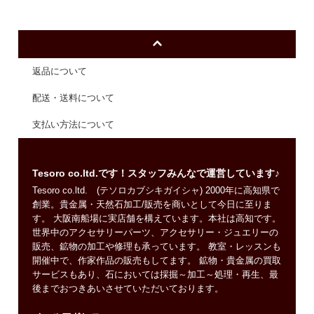
返品について
配送・送料について
支払い方法について
Tesoro co.ltd.です！スタッフみんなで運営しています♪
Tesoro co.ltd. (テソロカブシキガイシャ) 2000年に高知県で
創業。貴金属・天然石加工/販売を商いとして今日に至りま
す。 大阪南船場に実店舗を構えています。本社は高知です。
世界中のアクセサリーパーツ、アクセサリー・ジュエリーの
販売、鉱物の加工や修理も承っています。 教室・レッスンも
開催中で、作家作品の販売もしてます。 鉱物・貴金属の買取
サービスもあり、石においては採掘～加工～処理・再生、最
後までおつきあいさせていただいております。