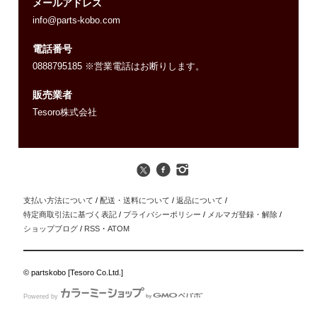
メールアドレス
info@parts-kobo.com
電話番号
0888795185 ※営業電話はお断りします。
販売業者
Tesoro株式会社
支払い方法について
/
配送・送料について
/
返品について
/
特定商取引法に基づく表記
/
プライバシーポリシー
/
メルマガ登録・解除
/
ショップブログ
/
RSS
・
ATOM
© partskobo [Tesoro Co.Ltd.]
Powered by