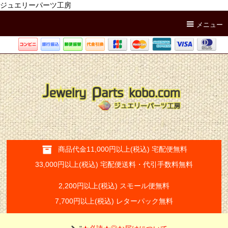
ジュエリーパーツ工房
メニュー
商品代金11,000円以上(税込) 宅配便無料
33,000円以上(税込) 宅配便送料・代引手数料無料
2,200円以上(税込) スモール便無料
7,700円以上(税込) レターパック無料