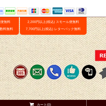
配便無料
2,200円以上(税込) スモール便無料
手数料無料
7,700円以上(税込) レターパック無料
カート(0)