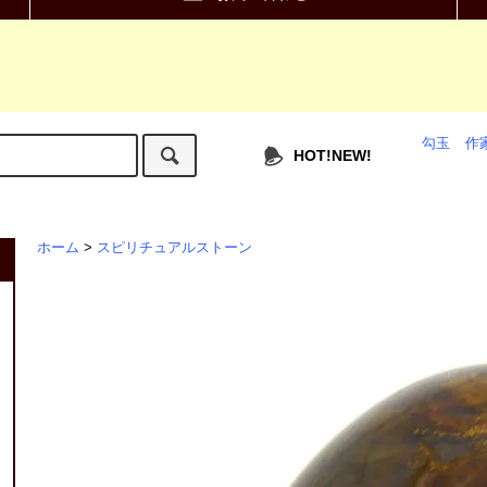
勾玉
作
HOT!NEW!
ホーム
>
スピリチュアルストーン