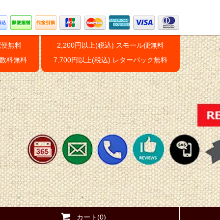
配便無料
2,200円以上(税込) スモール便無料
手数料無料
7,700円以上(税込) レターパック無料
カート(0)