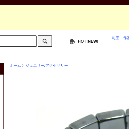
勾玉
作
HOT!NEW!
ホーム
>
ジュエリー/アクセサリー