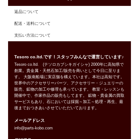
返品について
配送・送料について
支払い方法について
Tesoro co.ltd.です！スタッフみんなで運営しています♪
Tesoro co.ltd. (テソロカブシキガイシャ) 2000年に高知県で
創業。貴金属・天然石加工/販売を商いとして今日に至りま
す。 大阪南船場に実店舗を構えています。本社は高知です。
世界中のアクセサリーパーツ、アクセサリー・ジュエリーの
販売、鉱物の加工や修理も承っています。 教室・レッスンも
開催中で、作家作品の販売もしてます。 鉱物・貴金属の買取
サービスもあり、石においては採掘～加工～処理・再生、最
後までおつきあいさせていただいております。
メールアドレス
info@parts-kobo.com