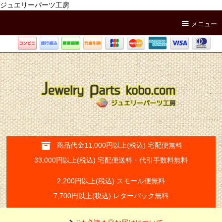
ジュエリーパーツ工房
メニュー
商品代金11,000円以上(税込) 宅配便無料
33,000円以上(税込) 宅配便送料・代引手数料無料
2,200円以上(税込) スモール便無料
7,700円以上(税込) レターパック無料