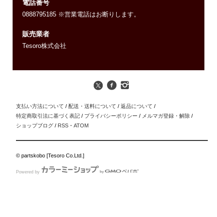
電話番号
0888795185 ※営業電話はお断りします。
販売業者
Tesoro株式会社
支払い方法について
/
配送・送料について
/
返品について
/
特定商取引法に基づく表記
/
プライバシーポリシー
/
メルマガ登録・解除
/
ショップブログ
/
RSS
・
ATOM
© partskobo [Tesoro Co.Ltd.]
Powered by