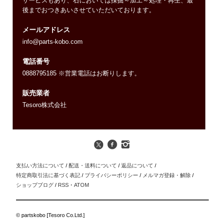
サービスもあり、石においては採掘～加工～処理・再生、最
後までおつきあいさせていただいております。
メールアドレス
info@parts-kobo.com
電話番号
0888795185 ※営業電話はお断りします。
販売業者
Tesoro株式会社
支払い方法について
/
配送・送料について
/
返品について
/
特定商取引法に基づく表記
/
プライバシーポリシー
/
メルマガ登録・解除
/
ショップブログ
/
RSS
・
ATOM
© partskobo [Tesoro Co.Ltd.]