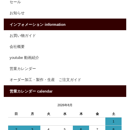
セール
お知らせ
インフォメーション information
お買い物ガイド
会社概要
youtube 動画紹介
営業カレンダー
オーダー加工・製作・生産 ご注文ガイド
営業カレンダー calendar
2026年8月
日
月
火
水
木
金
土
1
2
3
4
5
6
7
8