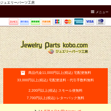
ジュエリーパーツ工房
メニュー
商品代金11,000円以上(税込) 宅配便無料
33,000円以上(税込) 宅配便送料・代引手数料無料
2,200円以上(税込) スモール便無料
7,700円以上(税込) レターパック無料