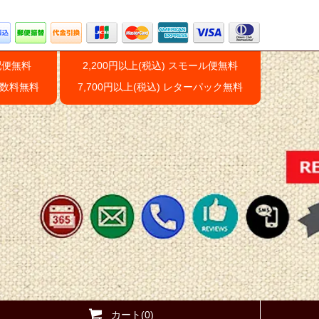
配便無料
2,200円以上(税込) スモール便無料
手数料無料
7,700円以上(税込) レターパック無料
カート(0)