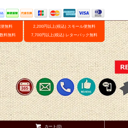
配便無料
2,200円以上(税込) スモール便無料
手数料無料
7,700円以上(税込) レターパック無料
カート(0)