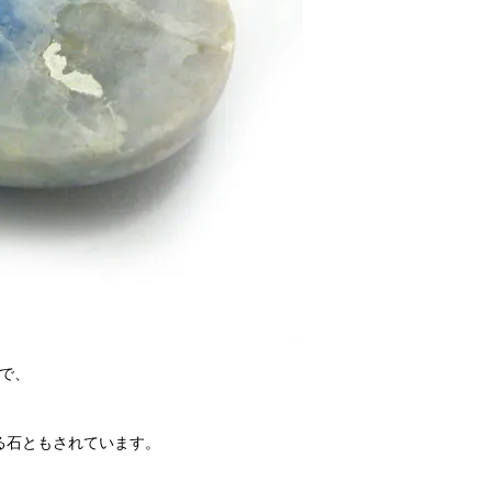
石で、
。
る石ともされています。