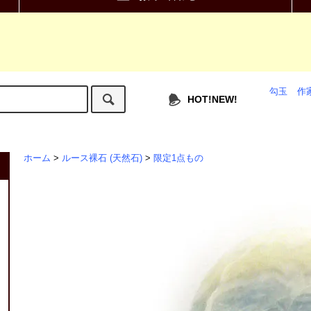
勾玉
作
HOT!NEW!
ホーム
>
ルース裸石 (天然石)
>
限定1点もの