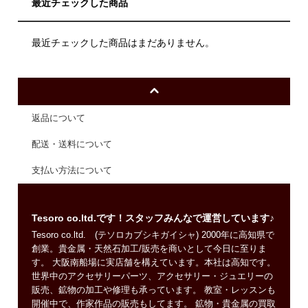
最近チェックした商品
最近チェックした商品はまだありません。
返品について
配送・送料について
支払い方法について
Tesoro co.ltd.です！スタッフみんなで運営しています♪
Tesoro co.ltd. (テソロカブシキガイシャ) 2000年に高知県で
創業。貴金属・天然石加工/販売を商いとして今日に至りま
す。 大阪南船場に実店舗を構えています。本社は高知です。
世界中のアクセサリーパーツ、アクセサリー・ジュエリーの
販売、鉱物の加工や修理も承っています。 教室・レッスンも
開催中で、作家作品の販売もしてます。 鉱物・貴金属の買取