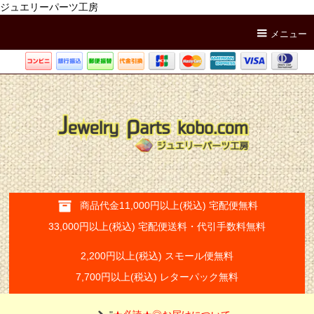
ジュエリーパーツ工房
メニュー
商品代金11,000円以上(税込) 宅配便無料
33,000円以上(税込) 宅配便送料・代引手数料無料
2,200円以上(税込) スモール便無料
7,700円以上(税込) レターパック無料