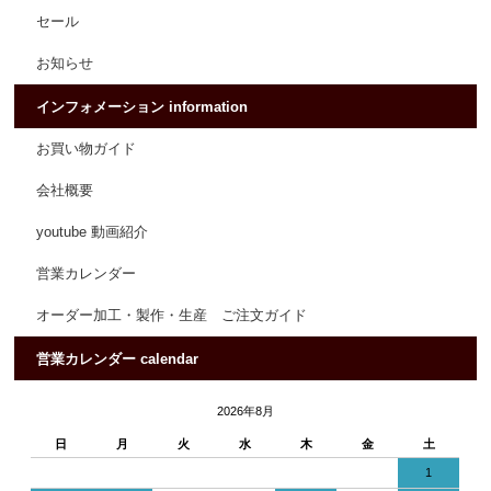
セール
お知らせ
インフォメーション information
お買い物ガイド
会社概要
youtube 動画紹介
営業カレンダー
オーダー加工・製作・生産 ご注文ガイド
営業カレンダー calendar
2026年8月
日
月
火
水
木
金
土
1