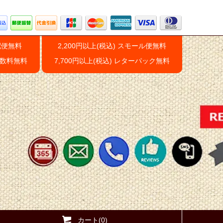
配便無料
2,200円以上(税込) スモール便無料
手数料無料
7,700円以上(税込) レターパック無料
カート(0)