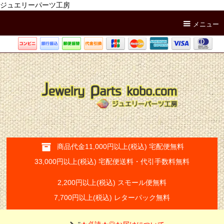
ジュエリーパーツ工房
メニュー
商品代金11,000円以上(税込) 宅配便無料
33,000円以上(税込) 宅配便送料・代引手数料無料
2,200円以上(税込) スモール便無料
7,700円以上(税込) レターパック無料