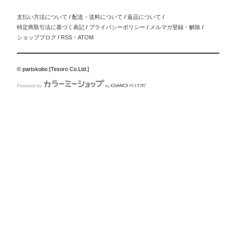
支払い方法について
/
配送・送料について
/
返品について
/
特定商取引法に基づく表記
/
プライバシーポリシー
/
メルマガ登録・解除
/
ショップブログ
/
RSS
・
ATOM
© partskobo [Tesoro Co.Ltd.]
Powered by