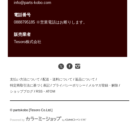
info@parts-kobo.com
電話番号
0888795185 ※営業電話はお断りします。
販売業者
Tesoro株式会社
支払い方法について
/
配送・送料について
/
返品について
/
特定商取引法に基づく表記
/
プライバシーポリシー
/
メルマガ登録・解除
/
ショップブログ
/
RSS
・
ATOM
© partskobo [Tesoro Co.Ltd.]
Powered by