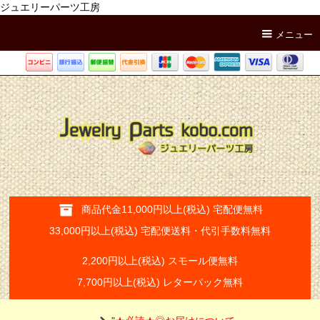
ジュエリーパーツ工房
メニュー
商品代金11,000円以上(税込) 宅配便無料
33,000円以上(税込) 宅配便送料・代引手数料無料
2,200円以上(税込) スモール便無料
7,700円以上(税込) レターパック無料