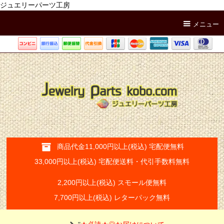
ジュエリーパーツ工房
メニュー
商品代金11,000円以上(税込) 宅配便無料
33,000円以上(税込) 宅配便送料・代引手数料無料
2,200円以上(税込) スモール便無料
7,700円以上(税込) レターパック無料