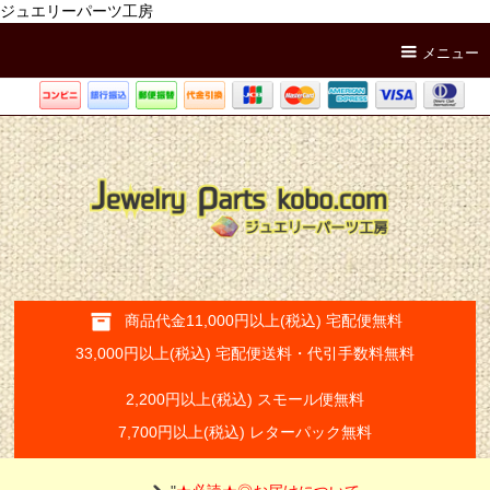
ジュエリーパーツ工房
メニュー
商品代金11,000円以上(税込) 宅配便無料
33,000円以上(税込) 宅配便送料・代引手数料無料
2,200円以上(税込) スモール便無料
7,700円以上(税込) レターパック無料