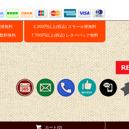
配便無料
2,200円以上(税込) スモール便無料
手数料無料
7,700円以上(税込) レターパック無料
カート(0)