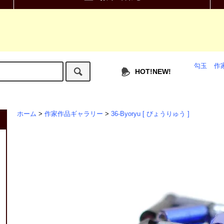
勾玉
作
HOT!NEW!
ホーム
>
作家作品ギャラリー
>
36-Byoryu [ びょうりゅう ]