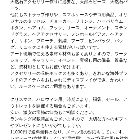
天然石アクセサリー作りに必要な、天然石ビーズ、天然石パ
ーツ、
他にもストラップ作りや、スマホケースやデコ用商品、オリ
ジナルのタッセル、チョーカー、フリンジ、ハーバリウム、
ボタン、ヘアゴム、フック、リース、オーナメント、ステン
ドグラス、ヘアアクセサリー、ノンホールピアス、ヘアタ
イ、リボン、ブローチ、刺繍、フープ、ピンバッジ、バッ
グ、リュックにも使える素材がいっぱいです。
アート現場で使える素材や材料も多くありますので、ワーク
ショップ、ギャラリー、イベント、宝探し用の備品、景品な
ど、資材用としてもお使い頂けます。
アクセサリーの収納ボックスも多くあり、きれいな海外ブラ
ンドのアイテムをおしゃれにディスプレイができ、かわい
い、ルースケースのご用意もあります。
クリスマス、ハロウィン用、時期により、福袋、セール、ア
ウトレットを開催する場合もございます。
安い、激安の宝飾の卸売もご相談ください。
ランキング掲載商品もございますので、大切な方へのギフト
やプレゼントにもいかがでしょうか。
11000円で送料無料となり、メール便の対応もしています。
レディース(女性用)、メンズ(男性用)、キッズ(子供用)を対象