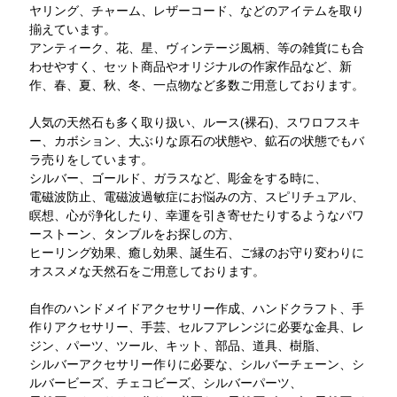
ヤリング、チャーム、レザーコード、などのアイテムを取り
揃えています。
アンティーク、花、星、ヴィンテージ風柄、等の雑貨にも合
わせやすく、セット商品やオリジナルの作家作品など、新
作、春、夏、秋、冬、一点物など多数ご用意しております。
人気の天然石も多く取り扱い、ルース(裸石)、スワロフスキ
ー、カボション、大ぶりな原石の状態や、鉱石の状態でもバ
ラ売りをしています。
シルバー、ゴールド、ガラスなど、彫金をする時に、
電磁波防止、電磁波過敏症にお悩みの方、スピリチュアル、
瞑想、心が浄化したり、幸運を引き寄せたりするようなパワ
ーストーン、タンブルをお探しの方、
ヒーリング効果、癒し効果、誕生石、ご縁のお守り変わりに
オススメな天然石をご用意しております。
自作のハンドメイドアクセサリー作成、ハンドクラフト、手
作りアクセサリー、手芸、セルフアレンジに必要な金具、レ
ジン、パーツ、ツール、キット、部品、道具、樹脂、
シルバーアクセサリー作りに必要な、シルバーチェーン、シ
ルバービーズ、チェコビーズ、シルバーパーツ、