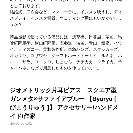
としております。
結婚式、二次会など、ママコーデに。インスタ映えし、ディ
スプレイ、インスタ背景、ウェディング用にもいかがでしょ
うか？
商品撮影で使っている備品には、浅草橋、日暮里、蔵前、馬
喰町問屋街、横山町問屋、表参道、渋谷、青山、銀座、ハワ
イ、ディズニー、貴和製作所、東急ハンズ、スタッカーズ、
オカダヤ、ユザワヤ、クラフトハートトーカイ、ルミネ、パ
ルコ、ザラ、ユニクロ、しまむら、チチカカ、マライカ、チ
ャイハネ、などで用意したものを使っています。
ジオメトリック片耳ピアス スクエア型
ガンメタ×サファイアブルー 【Byoryu [
びょうりゅう ]】 アクセサリー/ハンドメ
イド/作家
de-36-by-101