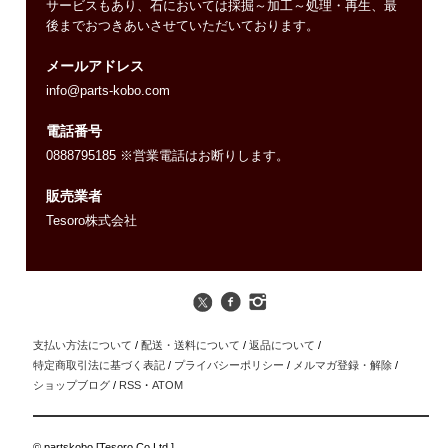
サービスもあり、石においては採掘～加工～処理・再生、最
後までおつきあいさせていただいております。
メールアドレス
info@parts-kobo.com
電話番号
0888795185 ※営業電話はお断りします。
販売業者
Tesoro株式会社
支払い方法について
/
配送・送料について
/
返品について
/
特定商取引法に基づく表記
/
プライバシーポリシー
/
メルマガ登録・解除
/
ショップブログ
/
RSS
・
ATOM
© partskobo [Tesoro Co.Ltd.]