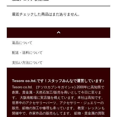
最近チェックした商品はまだありません。
返品について
配送・送料について
支払い方法について
Tesoro co.ltd.です！スタッフみんなで運営しています♪
Tesoro co.ltd. (テソロカブシキガイシャ) 2000年に高知県で
創業。貴金属・天然石加工/販売を商いとして今日に至りま
す。 大阪南船場に実店舗を構えています。本社は高知です。
世界中のアクセサリーパーツ、アクセサリー・ジュエリーの
販売、鉱物の加工や修理も承っています。 教室・レッスンも
開催中で、作家作品の販売もしてます。 鉱物・貴金属の買取