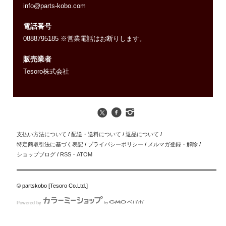
info@parts-kobo.com
電話番号
0888795185 ※営業電話はお断りします。
販売業者
Tesoro株式会社
支払い方法について
/
配送・送料について
/
返品について
/
特定商取引法に基づく表記
/
プライバシーポリシー
/
メルマガ登録・解除
/
ショップブログ
/
RSS
・
ATOM
© partskobo [Tesoro Co.Ltd.]
Powered by