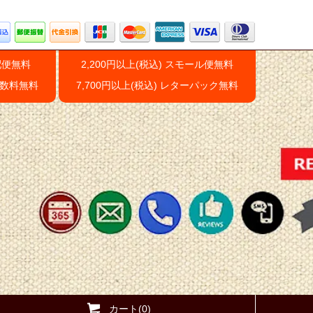
配便無料
2,200円以上(税込) スモール便無料
手数料無料
7,700円以上(税込) レターパック無料
カート(0)