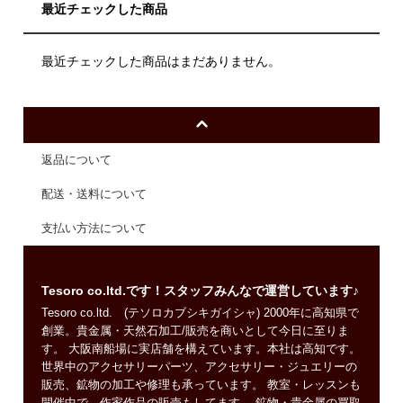
最近チェックした商品
最近チェックした商品はまだありません。
返品について
配送・送料について
支払い方法について
Tesoro co.ltd.です！スタッフみんなで運営しています♪
Tesoro co.ltd. (テソロカブシキガイシャ) 2000年に高知県で
創業。貴金属・天然石加工/販売を商いとして今日に至りま
す。 大阪南船場に実店舗を構えています。本社は高知です。
世界中のアクセサリーパーツ、アクセサリー・ジュエリーの
販売、鉱物の加工や修理も承っています。 教室・レッスンも
開催中で、作家作品の販売もしてます。 鉱物・貴金属の買取