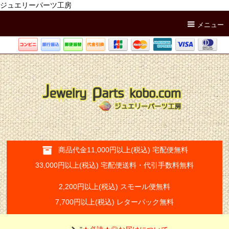
ジュエリーパーツ工房
メニュー
商品代金11,000円以上(税込) 宅配便無料
33,000円以上(税込) 宅配便送料・代引手数料無料
2,200円以上(税込) スモール便無料
7,700円以上(税込) レターパック無料