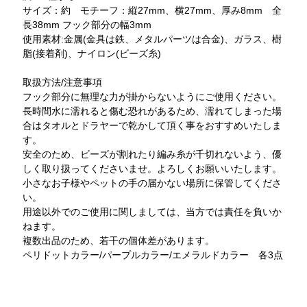
サイズ：約 モチーフ：縦27mm、横27mm、厚み8mm 全
長38mm フック部分の幅3mm
使用素材:金属(金具は鉄、メタルパーツは合金)、ガラス、樹
脂(接着剤)、ナイロン(ビーズ糸)
取扱方法/注意事項
フック部分に無理な力が掛からないようにご使用ください。
長時間水に濡れると傷む恐れがあるため、濡れてしまった場
合はタオルとドラヤーで乾かして頂く事をおすすめいたしま
す。
安全のため、ビーズが割れたり編み糸が千切れないよう、優
しく取り扱ってくださいませ。よろしくお願いいたします。
小さなお子様やペットの手の届かない場所に保管してくださ
い。
用途以外でのご使用に関しましては、当方では責任を負いか
ねます。
複数出品のため、若干の個体差があります。
ペリドットカラー/パープルカラー/エメラルドカラー 各3点