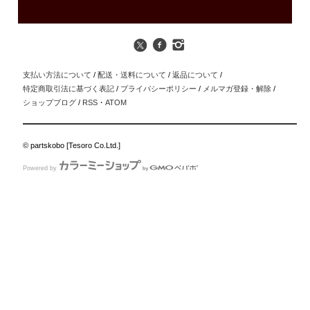
支払い方法について
/
配送・送料について
/
返品について
/
特定商取引法に基づく表記
/
プライバシーポリシー
/
メルマガ登録・解除
/
ショップブログ
/
RSS
・
ATOM
© partskobo [Tesoro Co.Ltd.]
Powered by