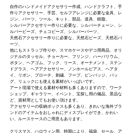
自作のハンドメイドアクセサリー作成、ハンドクラフト、手
作りアクセサリー、手芸、セルフアレンジに必要な金具、レ
ジン、パーツ、ツール、キット、部品、道具、樹脂、
シルバーアクセサリー作りに必要な、シルバーチェーン、シ
ルバービーズ、チェコビーズ、シルバーパーツ、
天然石アクセサリー作りに必要な、天然石ビーズ、天然石パ
ーツ、
他にもストラップ作りや、スマホケースやデコ用商品、オリ
ジナルのタッセル、チョーカー、フリンジ、ハーバリウム、
ボタン、ヘアゴム、フック、リース、オーナメント、ステン
ドグラス、ヘアアクセサリー、ノンホールピアス、ヘアタ
イ、リボン、ブローチ、刺繍、フープ、ピンバッジ、バッ
グ、リュックにも使える素材がいっぱいです。
アート現場で使える素材や材料も多くありますので、ワーク
ショップ、ギャラリー、イベント、宝探し用の備品、景品な
ど、資材用としてもお使い頂けます。
アクセサリーの収納ボックスも多くあり、きれいな海外ブラ
ンドのアイテムをおしゃれにディスプレイができ、かわい
い、ルースケースのご用意もあります。
クリスマス、ハロウィン用、時期により、福袋、セール、ア