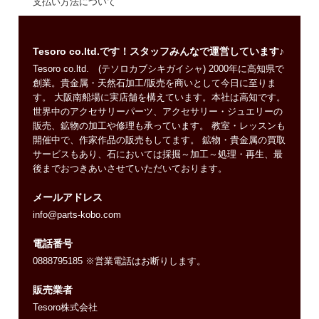
支払い方法について
Tesoro co.ltd.です！スタッフみんなで運営しています♪
Tesoro co.ltd. (テソロカブシキガイシャ) 2000年に高知県で
創業。貴金属・天然石加工/販売を商いとして今日に至りま
す。 大阪南船場に実店舗を構えています。本社は高知です。
世界中のアクセサリーパーツ、アクセサリー・ジュエリーの
販売、鉱物の加工や修理も承っています。 教室・レッスンも
開催中で、作家作品の販売もしてます。 鉱物・貴金属の買取
サービスもあり、石においては採掘～加工～処理・再生、最
後までおつきあいさせていただいております。
メールアドレス
info@parts-kobo.com
電話番号
0888795185 ※営業電話はお断りします。
販売業者
Tesoro株式会社