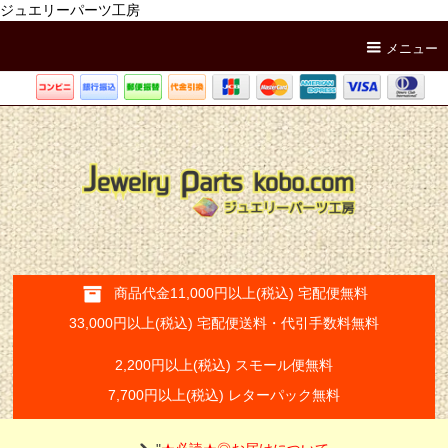
ジュエリーパーツ工房
メニュー
商品代金11,000円以上(税込) 宅配便無料
33,000円以上(税込) 宅配便送料・代引手数料無料
2,200円以上(税込) スモール便無料
7,700円以上(税込) レターパック無料