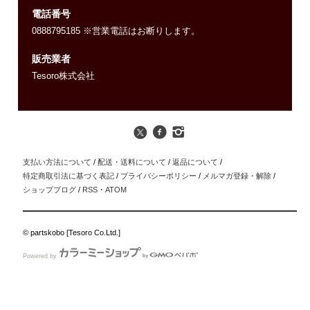
電話番号
0888795185 ※営業電話はお断りします。
販売業者
Tesoro株式会社
支払い方法について
/
配送・送料について
/
返品について
/
特定商取引法に基づく表記
/
プライバシーポリシー
/
メルマガ登録・解除
/
ショップブログ
/
RSS
・
ATOM
© partskobo [Tesoro Co.Ltd.]
Powered by