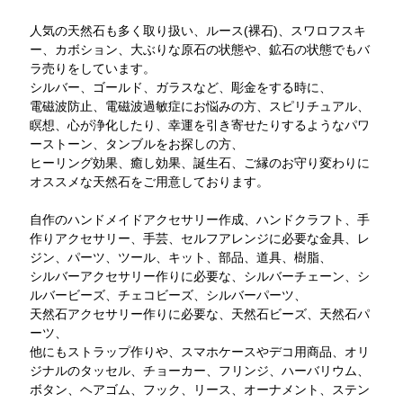
人気の天然石も多く取り扱い、ルース(裸石)、スワロフスキ
ー、カボション、大ぶりな原石の状態や、鉱石の状態でもバ
ラ売りをしています。
シルバー、ゴールド、ガラスなど、彫金をする時に、
電磁波防止、電磁波過敏症にお悩みの方、スピリチュアル、
瞑想、心が浄化したり、幸運を引き寄せたりするようなパワ
ーストーン、タンブルをお探しの方、
ヒーリング効果、癒し効果、誕生石、ご縁のお守り変わりに
オススメな天然石をご用意しております。
自作のハンドメイドアクセサリー作成、ハンドクラフト、手
作りアクセサリー、手芸、セルフアレンジに必要な金具、レ
ジン、パーツ、ツール、キット、部品、道具、樹脂、
シルバーアクセサリー作りに必要な、シルバーチェーン、シ
ルバービーズ、チェコビーズ、シルバーパーツ、
天然石アクセサリー作りに必要な、天然石ビーズ、天然石パ
ーツ、
他にもストラップ作りや、スマホケースやデコ用商品、オリ
ジナルのタッセル、チョーカー、フリンジ、ハーバリウム、
ボタン、ヘアゴム、フック、リース、オーナメント、ステン