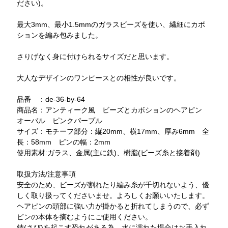
ださい)。
最大3mm、最小1.5mmのガラスビーズを使い、繊細にカボ
ションを編み包みました。
さりげなく身に付けられるサイズだと思います。
大人なデザインのワンピースとの相性が良いです。
品番 ：de-36-by-64
商品名：アンティーク風 ビーズとカボションのヘアピン
オーバル ピンクパープル
サイズ：モチーフ部分：縦20mm、横17mm、厚み6mm 全
長：58mm ピンの幅：2mm
使用素材:ガラス、金属(主に鉄)、樹脂(ビーズ糸と接着剤)
取扱方法/注意事項
安全のため、ビーズが割れたり編み糸が千切れないよう、優
しく取り扱ってくださいませ。よろしくお願いいたします。
ヘアピンの頭部に強い力が掛かると折れてしまうので、必ず
ピンの本体を摘むようにご使用ください。
錆(さび)を起こす恐れがある為、水に濡れた場合はお手入れ