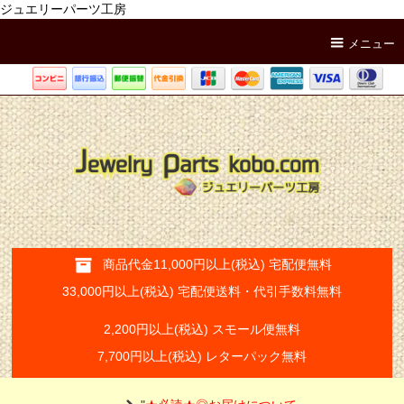
ジュエリーパーツ工房
メニュー
商品代金11,000円以上(税込) 宅配便無料
33,000円以上(税込) 宅配便送料・代引手数料無料
2,200円以上(税込) スモール便無料
7,700円以上(税込) レターパック無料