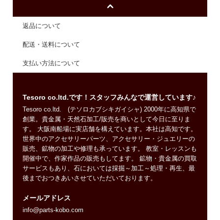
返品について
配送・送料について
支払い方法について
Tesoro co.ltd.です！スタッフみんなで運営しています♪
Tesoro co.ltd. (テソロカブシキガイシャ) 2000年に高知県で
創業。貴金属・天然石加工/販売を商いとして今日に至りま
す。 大阪南船場に実店舗を構えています。本社は高知です。
世界中のアクセサリーパーツ、アクセサリー・ジュエリーの
販売、鉱物の加工や修理も承っています。 教室・レッスンも
開催中で、作家作品の販売もしてます。 鉱物・貴金属の買取
サービスもあり、石においては採掘～加工～処理・再生、最
後までおつきあいさせていただいております。
メールアドレス
info@parts-kobo.com