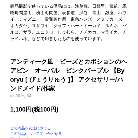
商品撮影で使っている備品には、浅草橋、日暮里、蔵前、馬
喰町問屋街、横山町問屋、表参道、渋谷、青山、銀座、ハワ
イ、ディズニー、貴和製作所、東急ハンズ、スタッカーズ、
オカダヤ、ユザワヤ、クラフトハートトーカイ、ルミネ、パ
ルコ、ザラ、ユニクロ、しまむら、チチカカ、マライカ、チ
ャイハネ、などで用意したものを使っています。
アンティーク風 ビーズとカボションのヘ
アピン オーバル ピンクパープル 【By
oryu [ びょうりゅう ]】 アクセサリー/ハ
ンドメイド/作家
de-36-by-64
1,100円(税100円)
この商品を友達に教える
この商品について問い合わせる