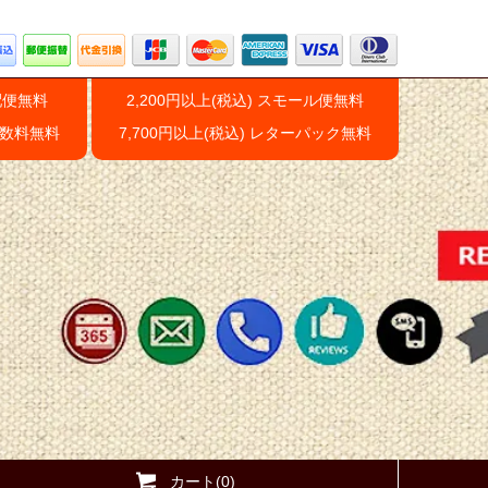
配便無料
2,200円以上(税込) スモール便無料
手数料無料
7,700円以上(税込) レターパック無料
カート(0)