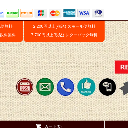
配便無料
2,200円以上(税込) スモール便無料
手数料無料
7,700円以上(税込) レターパック無料
カート(0)