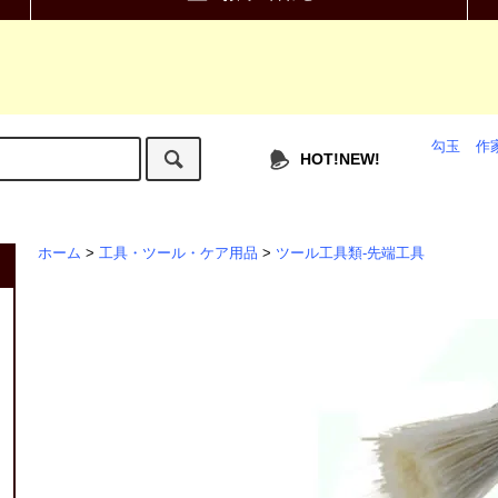
勾玉
作
HOT!NEW!
ホーム
>
工具・ツール・ケア用品
>
ツール工具類-先端工具