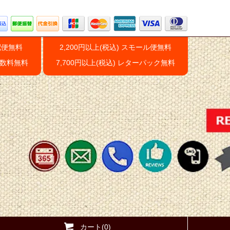
配便無料
2,200円以上(税込) スモール便無料
手数料無料
7,700円以上(税込) レターパック無料
カート(0)