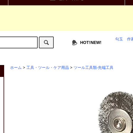
勾玉
作
HOT!NEW!
ホーム
>
工具・ツール・ケア用品
>
ツール工具類-先端工具