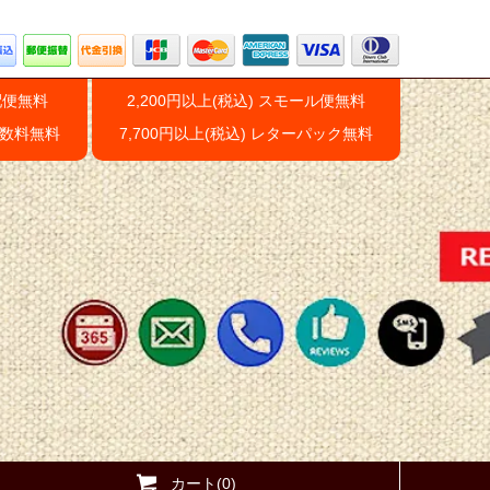
配便無料
2,200円以上(税込) スモール便無料
手数料無料
7,700円以上(税込) レターパック無料
カート(0)