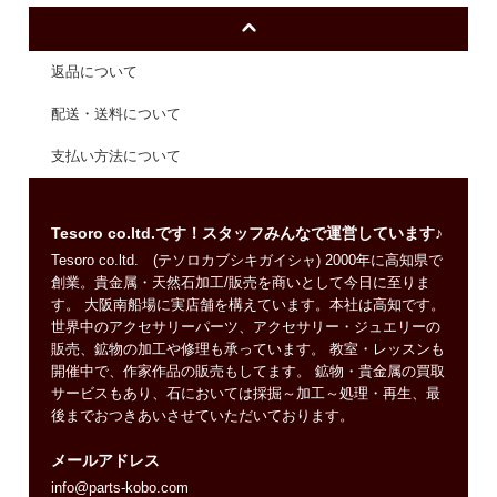
返品について
配送・送料について
支払い方法について
Tesoro co.ltd.です！スタッフみんなで運営しています♪
Tesoro co.ltd. (テソロカブシキガイシャ) 2000年に高知県で
創業。貴金属・天然石加工/販売を商いとして今日に至りま
す。 大阪南船場に実店舗を構えています。本社は高知です。
世界中のアクセサリーパーツ、アクセサリー・ジュエリーの
販売、鉱物の加工や修理も承っています。 教室・レッスンも
開催中で、作家作品の販売もしてます。 鉱物・貴金属の買取
サービスもあり、石においては採掘～加工～処理・再生、最
後までおつきあいさせていただいております。
メールアドレス
info@parts-kobo.com