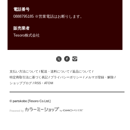
電話番号
0888795185 ※営業電話はお断りします。
販売業者
Tesoro株式会社
支払い方法について
/
配送・送料について
/
返品について
/
特定商取引法に基づく表記
/
プライバシーポリシー
/
メルマガ登録・解除
/
ショップブログ
/
RSS
・
ATOM
© partskobo [Tesoro Co.Ltd.]
Powered by