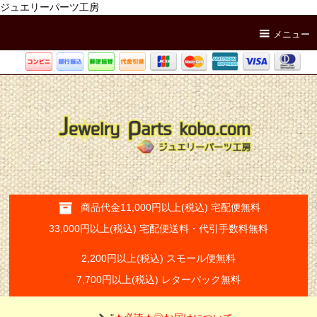
ジュエリーパーツ工房
メニュー
商品代金11,000円以上(税込) 宅配便無料
33,000円以上(税込) 宅配便送料・代引手数料無料
2,200円以上(税込) スモール便無料
7,700円以上(税込) レターパック無料