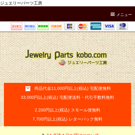
ジュエリーパーツ工房
メニュー
商品代金11,000円以上(税込) 宅配便無料
33,000円以上(税込) 宅配便送料・代引手数料無料
2,200円以上(税込) スモール便無料
7,700円以上(税込) レターパック無料