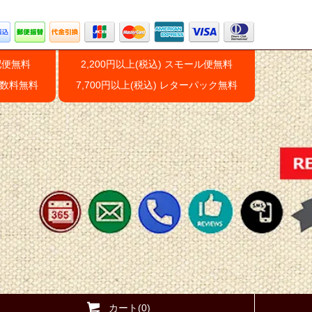
配便無料
2,200円以上(税込) スモール便無料
手数料無料
7,700円以上(税込) レターパック無料
カート(0)