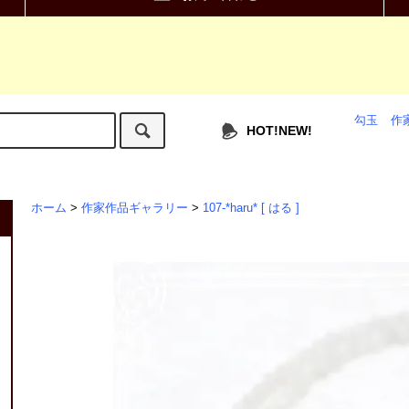
勾玉
作
HOT!NEW!
ホーム
>
作家作品ギャラリー
>
107-*haru* [ はる ]