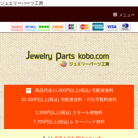
ジュエリーパーツ工房
メニュー
商品代金11,000円以上(税込) 宅配便無料
33,000円以上(税込) 宅配便送料・代引手数料無料
2,200円以上(税込) スモール便無料
7,700円以上(税込) レターパック無料