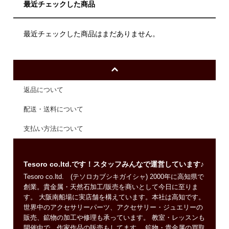
最近チェックした商品
最近チェックした商品はまだありません。
返品について
配送・送料について
支払い方法について
Tesoro co.ltd.です！スタッフみんなで運営しています♪
Tesoro co.ltd. (テソロカブシキガイシャ) 2000年に高知県で
創業。貴金属・天然石加工/販売を商いとして今日に至りま
す。 大阪南船場に実店舗を構えています。本社は高知です。
世界中のアクセサリーパーツ、アクセサリー・ジュエリーの
販売、鉱物の加工や修理も承っています。 教室・レッスンも
開催中で、作家作品の販売もしてます。 鉱物・貴金属の買取