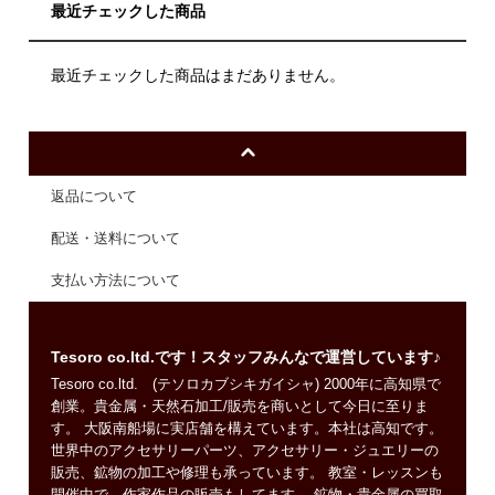
最近チェックした商品
最近チェックした商品はまだありません。
返品について
配送・送料について
支払い方法について
Tesoro co.ltd.です！スタッフみんなで運営しています♪
Tesoro co.ltd. (テソロカブシキガイシャ) 2000年に高知県で
創業。貴金属・天然石加工/販売を商いとして今日に至りま
す。 大阪南船場に実店舗を構えています。本社は高知です。
世界中のアクセサリーパーツ、アクセサリー・ジュエリーの
販売、鉱物の加工や修理も承っています。 教室・レッスンも
開催中で、作家作品の販売もしてます。 鉱物・貴金属の買取