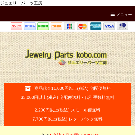
ジュエリーパーツ工房
メニュー
商品代金11,000円以上(税込) 宅配便無料
33,000円以上(税込) 宅配便送料・代引手数料無料
2,200円以上(税込) スモール便無料
7,700円以上(税込) レターパック無料