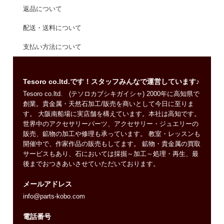
返品について
配送・送料について
支払い方法について
Tesoro co.ltd.です！スタッフみんなで運営しています♪
Tesoro co.ltd. (テソロカブシキガイシャ) 2000年に高知県で
創業。貴金属・天然石加工/販売を商いとして今日に至りま
す。 大阪南船場に実店舗を構えています。本社は高知です。
世界中のアクセサリーパーツ、アクセサリー・ジュエリーの
販売、鉱物の加工や修理も承っています。 教室・レッスンも
開催中で、作家作品の販売もしてます。 鉱物・貴金属の買取
サービスもあり、石においては採掘～加工～処理・再生、最
後までおつきあいさせていただいております。
メールアドレス
info@parts-kobo.com
電話番号