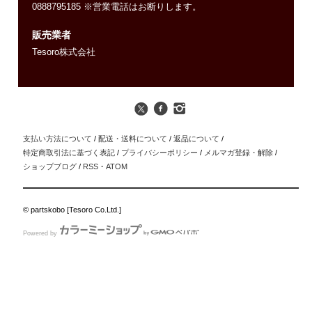
0888795185 ※営業電話はお断りします。
販売業者
Tesoro株式会社
支払い方法について
/
配送・送料について
/
返品について
/
特定商取引法に基づく表記
/
プライバシーポリシー
/
メルマガ登録・解除
/
ショップブログ
/
RSS
・
ATOM
© partskobo [Tesoro Co.Ltd.]
Powered by