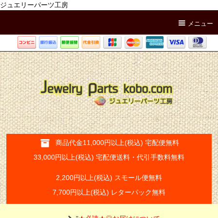
ジュエリーパーツ工房
メニュー
商品代金11,000円以上(税込) 宅配便無料
33,000円以上(税込) 宅配便送料・代引手数料無料
2,200円以上(税込) スモール便無料
7,700円以上(税込) レターパック無料