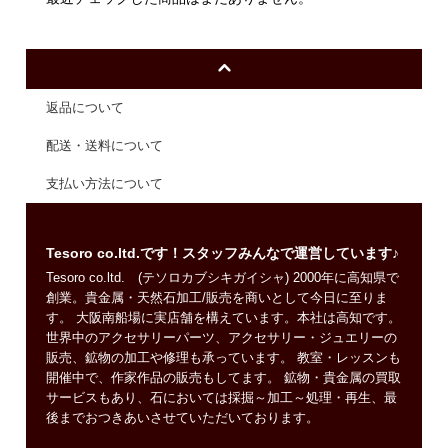
返品について
配送・送料について
支払い方法について
Tesoro co.ltd.です！スタッフみんなで運営しています♪
Tesoro co.ltd. (テソロカブシキガイシャ) 2000年に高知県で
創業。貴金属・天然石加工/販売を商いとして今日に至りま
す。 大阪南船場に実店舗を構えています。本社は高知です。
世界中のアクセサリーパーツ、アクセサリー・ジュエリーの
販売、鉱物の加工や修理も承っています。 教室・レッスンも
開催中で、作家作品の販売もしてます。 鉱物・貴金属の買取
サービスもあり、石においては採掘～加工～処理・再生、最
後までおつきあいさせていただいております。