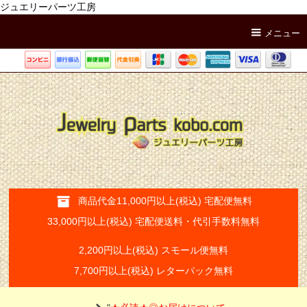
ジュエリーパーツ工房
メニュー
商品代金11,000円以上(税込) 宅配便無料
33,000円以上(税込) 宅配便送料・代引手数料無料
2,200円以上(税込) スモール便無料
7,700円以上(税込) レターパック無料