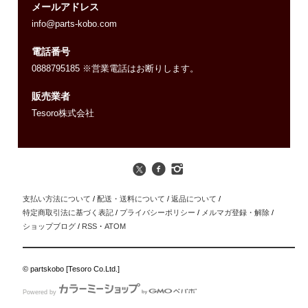
メールアドレス
info@parts-kobo.com
電話番号
0888795185 ※営業電話はお断りします。
販売業者
Tesoro株式会社
支払い方法について
/
配送・送料について
/
返品について
/
特定商取引法に基づく表記
/
プライバシーポリシー
/
メルマガ登録・解除
/
ショップブログ
/
RSS
・
ATOM
© partskobo [Tesoro Co.Ltd.]
Powered by