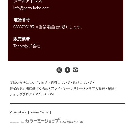
メールアドレス
info@parts-kobo.com
電話番号
0888795185 ※営業電話はお断りします。
販売業者
Tesoro株式会社
支払い方法について
/
配送・送料について
/
返品について
/
特定商取引法に基づく表記
/
プライバシーポリシー
/
メルマガ登録・解除
/
ショップブログ
/
RSS
・
ATOM
© partskobo [Tesoro Co.Ltd.]
Powered by