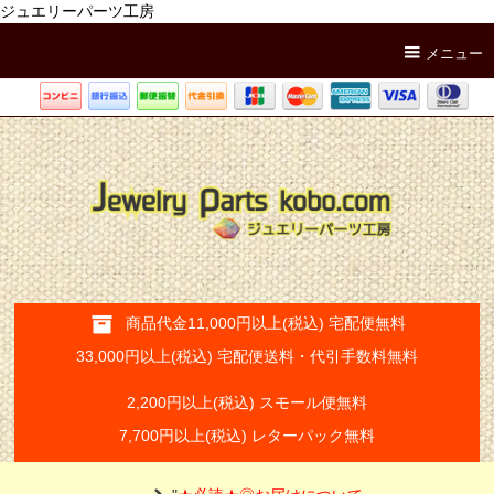
ジュエリーパーツ工房
メニュー
商品代金11,000円以上(税込) 宅配便無料
33,000円以上(税込) 宅配便送料・代引手数料無料
2,200円以上(税込) スモール便無料
7,700円以上(税込) レターパック無料