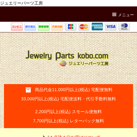
ジュエリーパーツ工房
メニュー
商品代金11,000円以上(税込) 宅配便無料
33,000円以上(税込) 宅配便送料・代引手数料無料
2,200円以上(税込) スモール便無料
7,700円以上(税込) レターパック無料