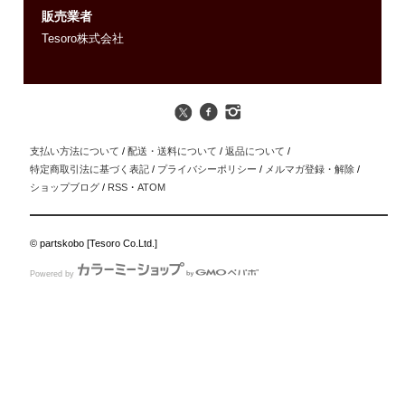
販売業者
Tesoro株式会社
支払い方法について
/
配送・送料について
/
返品について
/
特定商取引法に基づく表記
/
プライバシーポリシー
/
メルマガ登録・解除
/
ショップブログ
/
RSS
・
ATOM
© partskobo [Tesoro Co.Ltd.]
Powered by