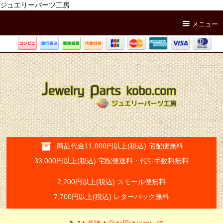
ジュエリーパーツ工房
メニュー
商品代金11,000円以上(税込) 宅配便無料
33,000円以上(税込) 宅配便送料・代引手数料無料
2,200円以上(税込) スモール便無料
7,700円以上(税込) レターパック無料