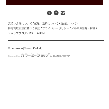
支払い方法について
/
配送・送料について
/
返品について
/
特定商取引法に基づく表記
/
プライバシーポリシー
/
メルマガ登録・解除
/
ショップブログ
/
RSS
・
ATOM
© partskobo [Tesoro Co.Ltd.]
Powered by