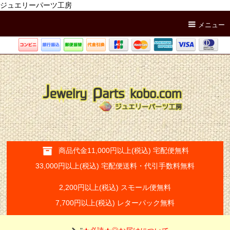
ジュエリーパーツ工房
メニュー
商品代金11,000円以上(税込) 宅配便無料
33,000円以上(税込) 宅配便送料・代引手数料無料
2,200円以上(税込) スモール便無料
7,700円以上(税込) レターパック無料