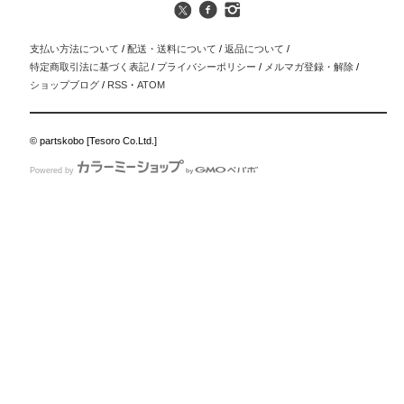
支払い方法について
/
配送・送料について
/
返品について
/
特定商取引法に基づく表記
/
プライバシーポリシー
/
メルマガ登録・解除
/
ショップブログ
/
RSS
・
ATOM
© partskobo [Tesoro Co.Ltd.]
Powered by