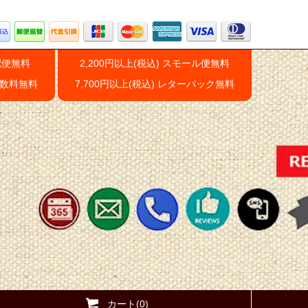
配便無料
2,200円以上(税込) スモール便無料
手数料無料
7,700円以上(税込) レターパック無料
カート(0)