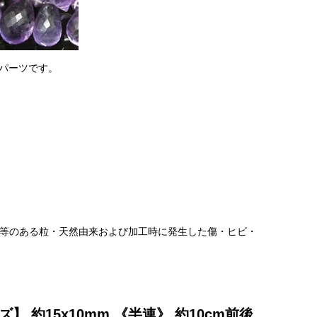
ズパーツです。
け等のある粒・天然由来および加工時に発生した傷・ヒビ・
 約15x10mm 《半連》 約10cm前後