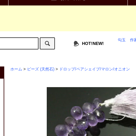
勾玉
作
HOT!NEW!
ホーム
>
ビーズ (天然石)
>
ドロップ/ペアシェイプ/マロン/オニオン