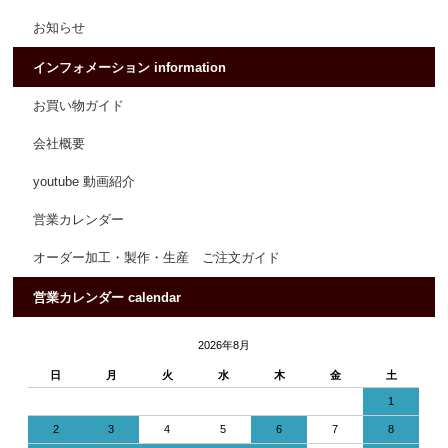
お知らせ
インフォメーション information
お買い物ガイド
会社概要
youtube 動画紹介
営業カレンダー
オーダー加工・製作・生産 ご注文ガイド
営業カレンダー calendar
2026年8月
日
月
火
水
木
金
土
1
2
3
4
5
6
7
8