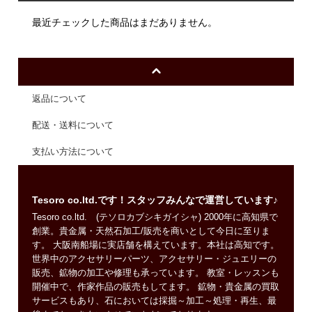
最近チェックした商品はまだありません。
返品について
配送・送料について
支払い方法について
Tesoro co.ltd.です！スタッフみんなで運営しています♪
Tesoro co.ltd. (テソロカブシキガイシャ) 2000年に高知県で
創業。貴金属・天然石加工/販売を商いとして今日に至りま
す。 大阪南船場に実店舗を構えています。本社は高知です。
世界中のアクセサリーパーツ、アクセサリー・ジュエリーの
販売、鉱物の加工や修理も承っています。 教室・レッスンも
開催中で、作家作品の販売もしてます。 鉱物・貴金属の買取
サービスもあり、石においては採掘～加工～処理・再生、最