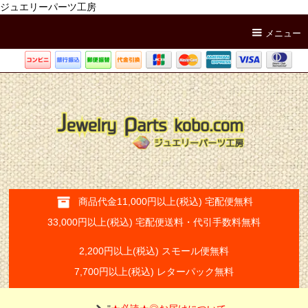
ジュエリーパーツ工房
メニュー
商品代金11,000円以上(税込) 宅配便無料
33,000円以上(税込) 宅配便送料・代引手数料無料
2,200円以上(税込) スモール便無料
7,700円以上(税込) レターパック無料