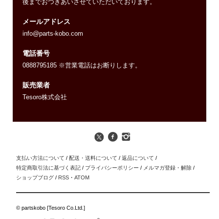
後までおつきあいさせていただいております。
メールアドレス
info@parts-kobo.com
電話番号
0888795185 ※営業電話はお断りします。
販売業者
Tesoro株式会社
支払い方法について
/
配送・送料について
/
返品について
/
特定商取引法に基づく表記
/
プライバシーポリシー
/
メルマガ登録・解除
/
ショップブログ
/
RSS
・
ATOM
© partskobo [Tesoro Co.Ltd.]