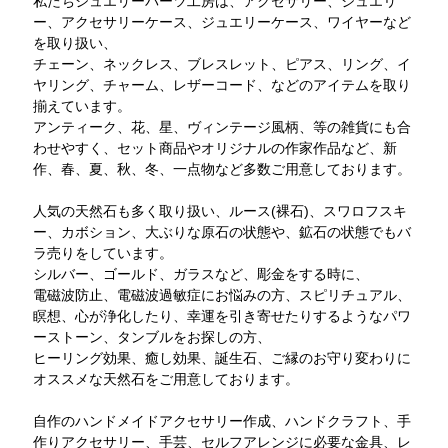
私たちジュエリーパーツ工房は、アクセサリー、ジュエリ
ー、アクセサリーケース、ジュエリーケース、ワイヤーなど
を取り扱い、
チェーン、ネックレス、ブレスレット、ピアス、リング、イ
ヤリング、チャーム、レザーコード、などのアイテムを取り
揃えています。
アンティーク、花、星、ヴィンテージ風柄、等の雑貨にも合
わせやすく、セット商品やオリジナルの作家作品など、新
作、春、夏、秋、冬、一点物など多数ご用意しております。
人気の天然石も多く取り扱い、ルース(裸石)、スワロフスキ
ー、カボション、大ぶりな原石の状態や、鉱石の状態でもバ
ラ売りをしています。
シルバー、ゴールド、ガラスなど、彫金をする時に、
電磁波防止、電磁波過敏症にお悩みの方、スピリチュアル、
瞑想、心が浄化したり、幸運を引き寄せたりするようなパワ
ーストーン、タンブルをお探しの方、
ヒーリング効果、癒し効果、誕生石、ご縁のお守り変わりに
オススメな天然石をご用意しております。
自作のハンドメイドアクセサリー作成、ハンドクラフト、手
作りアクセサリー、手芸、セルフアレンジに必要な金具、レ