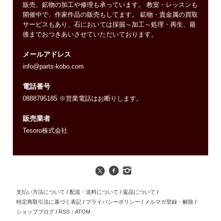
販売、鉱物の加工や修理も承っています。 教室・レッスンも
開催中で、作家作品の販売もしてます。 鉱物・貴金属の買取
サービスもあり、石においては採掘～加工～処理・再生、最
後までおつきあいさせていただいております。
メールアドレス
info@parts-kobo.com
電話番号
0888795185 ※営業電話はお断りします。
販売業者
Tesoro株式会社
支払い方法について
/
配送・送料について
/
返品について
/
特定商取引法に基づく表記
/
プライバシーポリシー
/
メルマガ登録・解除
/
ショップブログ
/
RSS
・
ATOM